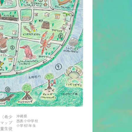
沖縄県
（希少
西表小中学校
マップ
小学校1年生
童生徒