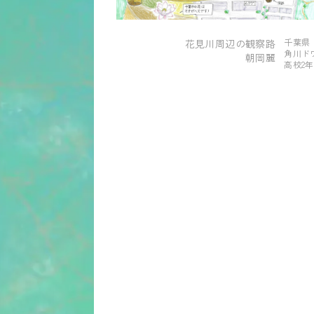
千葉県
花見川周辺の観察路
角川ド
朝岡麗
高校2