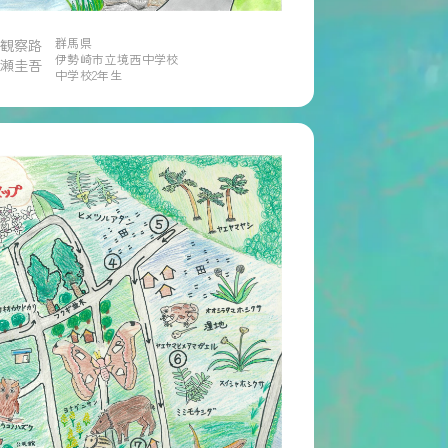
群馬県
鳥観察路
伊勢崎市立境西中学校
瀬圭吾
中学校2年生