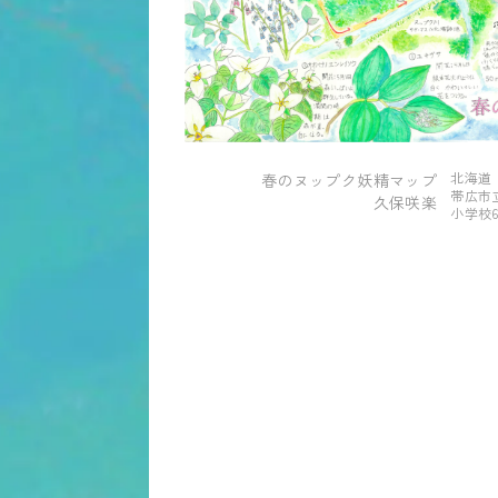
北海道
春のヌップク妖精マップ
帯広市
久保咲楽
小学校