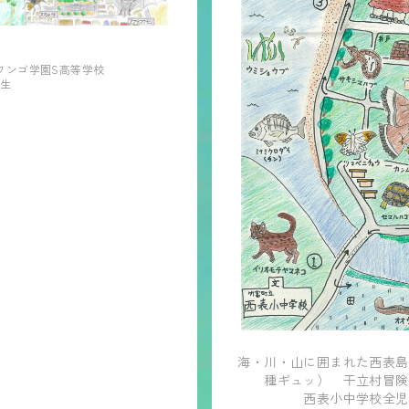
ワンゴ学園S高等学校
年生
海・川・山に囲まれた西表島
種ギュッ） 干立村冒険
西表小中学校全児