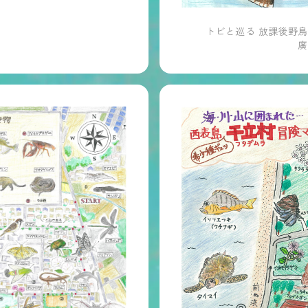
トビと巡る 放課後野
廣