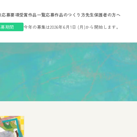
は
応募要項
受賞作品一覧
応募作品のつくり方
先生保護者の方へ
応募期間
今年の募集は2026年6月1日 (月)から開始します。