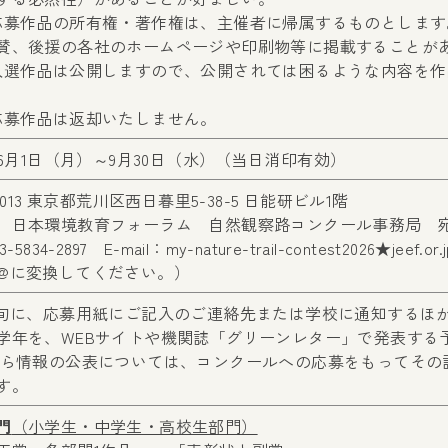
応募作品の所有権・著作権は、主催者に帰属するものとしま
賛、後援の各社のホームページや印刷物等に掲載することが
入選作品は公開しますので、公開されては困るような内容を
応募作品は返却いたしません。
6年6月1日（月）～9月30日（水）（当日消印有効）
-0013 東京都荒川区西日暮里5-38-5 日能研ビル1階
）日本環境教育フォーラム 自然観察路コンクール事務局 
-5834-2897 E-mail：my-nature-trail-contest2026★jeef.or.j
@に変換してください。）
上旬に、応募用紙にご記入のご連絡先または学校に通知するほ
学年を、WEBサイトや機関誌「グリーンレター」で発表する
れら情報の公表については、コンクールへの応募をもってその
す。
門
（小学生・中学生・高校生部門）