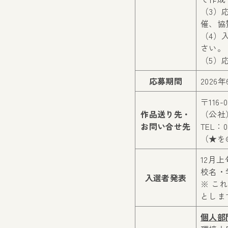
（3）
催、協
（4）
さい。
（5）
応募期間
202
〒116
作品送り先・
（公社
お問い合せ先
TEL：03
（★を
12月
校名・
入選者発表
※ こ
としま
個人部