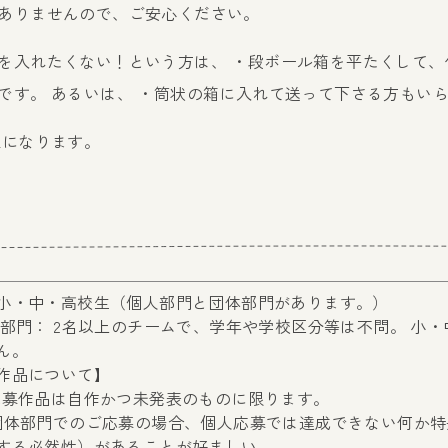
ありませんので、ご安心ください。
を入れたくない！という方は、 ・段ボール箱を平たくして、
です。 あるいは、 ・筒状の箱に入れて送って下さる方もい
担になります。
小・中・高校生（個人部門と団体部門があります。）
体部門： 2名以上のチームで、学年や学校区分等は不問。 小
ん。
作品について】
応募作品は自作かつ未発表のものに限ります。
団体部門でのご応募の場合、個人応募では達成できない何か
する必然性）があることが好ましい。