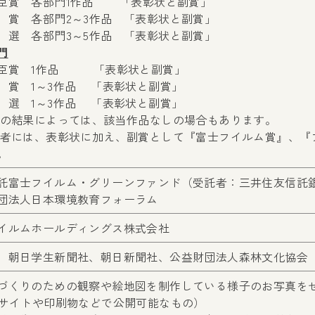
臣賞 各部門1作品 「表彰状と副賞」
 賞 各部門2～3作品 「表彰状と副賞」
 各部門3～5作品 「表彰状と副賞」
門
臣賞 1作品 「表彰状と副賞」
 賞 1～3作品 「表彰状と副賞」
 1～3作品 「表彰状と副賞」
査の結果によっては、該当作品なしの場合もあります。
賞者には、表彰状に加え、副賞として『富士フイルム賞』、『
。
託富士フイルム・グリーンファンド（受託者：三井住友信託
団法人日本環境教育フォーラム
イルムホールディングス株式会社
、朝日学生新聞社、朝日新聞社、公益財団法人森林文化協会
づくりのための観察や絵地図を制作している様子のお写真を
Bサイトや印刷物などで公開可能なもの）