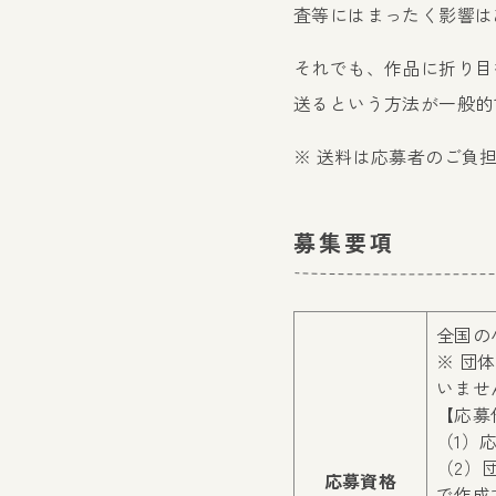
査等にはまったく影響は
それでも、作品に折り目
送るという方法が一般的
※ 送料は応募者のご負
募集要項
全国の
※ 団
いませ
【応募
（1）
（2）
応募資格
で作成