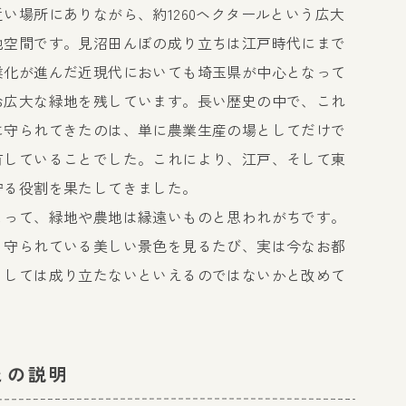
い場所にありながら、約1260ヘクタールという広大
地空間です。見沼田んぼの成り立ちは江戸時代にまで
業化が進んだ近現代においても埼玉県が中心となって
お広大な緑地を残しています。長い歴史の中で、これ
に守られてきたのは、単に農業生産の場としてだけで
有していることでした。これにより、江戸、そして東
守る役割を果たしてきました。
とって、緑地や農地は縁遠いものと思われがちです。
く守られている美しい景色を見るたび、実は今なお都
くしては成り立たないといえるのではないかと改めて
との説明