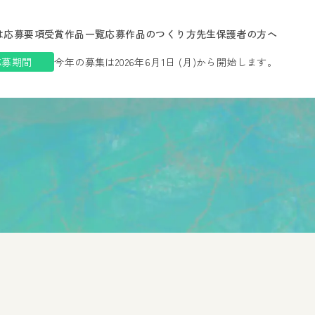
は
応募要項
受賞作品一覧
応募作品のつくり方
先生保護者の方へ
応募期間
今年の募集は2026年6月1日 (月)から開始します。