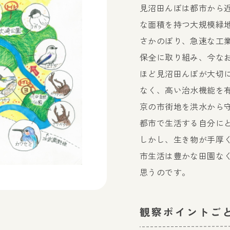
見沼田んぼは都市から近
な面積を持つ大規模緑
さかのぼり、急速な工
保全に取り組み、今な
ほど見沼田んぼが大切
なく、高い治水機能を
京の市街地を洪水から
都市で生活する自分に
しかし、生き物が手厚
市生活は豊かな田園な
思うのです。
観察ポイントご