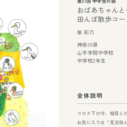
第37回 中学生の部
おばあちゃんと
田んぼ散歩コー
柴 彩乃
神奈川県
山手学院中学校
中学校2年生
全体説明
コロナ下の今、祖母と
お気に入りは「見沼田