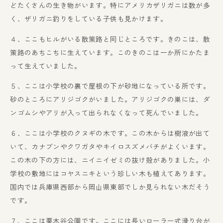
どたくさんの生き物がいます。特にアメリカザリガニは数が多
く、ザリガニ釣りをしている子供も見かけます。
４、ここもヒルがいる散策路と同じところです。きのこは、散
策路のあちこちに生えています。このきのこは一か所にかたま
って生えていました。
５、ここは小学校の裏で屋根の下が砂地になっている所です。
砂のところにアリジゴクがいました。アリジゴクの巣には、ダ
ンゴムシやアリが入って出られなくなって死んでいました。
６、ここは小学校のクヌギの木です。この木からは樹液が出て
いて、カナブンやクワガタやキイロスズメバチがよくいます。
この木の下の方には、ニイニイゼミの抜け殻がありました。小
学校の敷地にはコヤスニキという珍しい木も植えてあります。
国内では兵庫県西部から岡山県東部でしか見られない木だそう
です。
７、ここは栗木谷公園です。ここには長いローラー式滑り台が