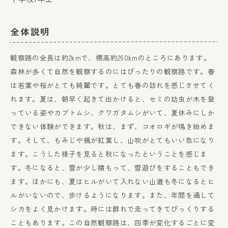
全体説明
観察路の全長は約2kmで、標高約260kmのところにあります。
森林が多くて自然を観察するのにはぴったりの観察路です。春
は若葉や桜がとても綺麗です。とても春の訪れを感じさせてく
れます。夏は、朝早く起きて出かけると、セミの幼虫が木を登
っている姿やカブトムシ、クワガタムシがいて、夏休みにしか
できない体験ができます。秋は、まず、コオロギが鳴き始めま
す。そして、もみじや楓が紅葉し、山吹がとてもいい色になり
ます。こうした様子を見ると秋になったということを感じま
す。冬になると、雪が少し積もって、雪遊びをすることもでき
ます。ほかにも、夏はヒルがいて入れない山道も冬になるとヒ
ルがいないので、歩けるようになります。また、年間を通して
シカをよく見かけます。時には群れで走ってきてびっくりする
こともあります。この自然観察路は、四季が変化するごとに変