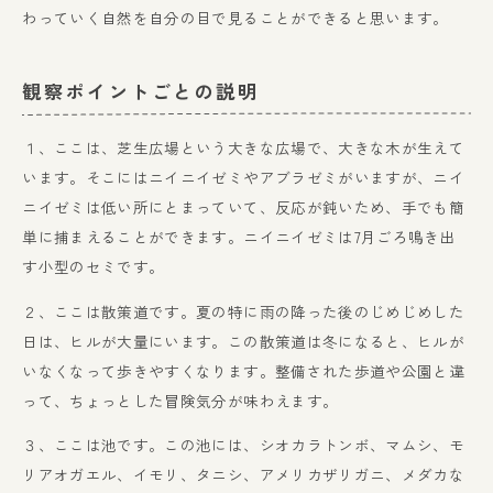
わっていく自然を自分の目で見ることができると思います。
観察ポイントごとの説明
１、ここは、芝生広場という大きな広場で、大きな木が生えて
います。そこにはニイニイゼミやアブラゼミがいますが、ニイ
ニイゼミは低い所にとまっていて、反応が鈍いため、手でも簡
単に捕まえることができます。ニイニイゼミは7月ごろ鳴き出
す小型のセミです。
２、ここは散策道です。夏の特に雨の降った後のじめじめした
日は、ヒルが大量にいます。この散策道は冬になると、ヒルが
いなくなって歩きやすくなります。整備された歩道や公園と違
って、ちょっとした冒険気分が味わえます。
３、ここは池です。この池には、シオカラトンボ、マムシ、モ
リアオガエル、イモリ、タニシ、アメリカザリガニ、メダカな