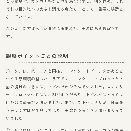
どの夏鳥や、ガンカモ科などの冬鳥も飛来し、羽を休め、それ
ぞれの目的地への支度を調える鳥たちにとっても重要な場所と
なっています。
このようなすばらしい自然に恵まれた、干潟にある観察路で
す。
観察ポイントごとの説明
①エリアは、②エリアと同様、コンクリートブロックがあると
いう生息環境の整ったエリアです。コンクリートブロックと地
面の境目のすきまに、トビハゼがひそんでいました。コンクリ
ートブロック付近には、潮だまりがあり、トビハゼにとっては
住むのに最適だと思いました。また、フトヘナタリが、地面を
うめつくすほど生息しており、干潟をゆっくりと這いまわって
いました。
②エリアには、コンクリートブロックがあるほか、ヨシが繁栄