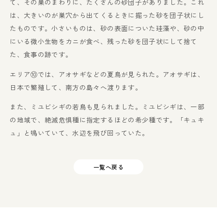
て、その巣のまわりに、たくさんの砂団子がありました。これ
は、大きいのが巣穴から出てくるときに掘った砂を団子状にし
たものです。小さいものは、砂の表面についた珪藻や、砂の中
にいる微小生物をカニが食べ、残った砂を団子状にして捨て
た、食事の跡です。
エリア⑩では、アオサギなどの夏鳥が見られた。アオサギは、
日本で繁殖して、南方の島々へ渡ります。
また、ミユビシギの若鳥も見られました。ミユビシギは、一部
の地域で、絶滅危惧種に指定するほどの希少種です。「キュキ
ュ」と鳴いていて、水辺を飛び回っていた。
一覧へ戻る