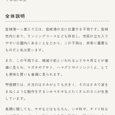
全体説明
宮崎港一ッ葉入り江は、宮崎港の北に位置する干潟です。宮崎
市内にあり、ランニングコースなども存在し、市民の立ち入り
やすい公園内にあることなどから、この干潟は、非常に重要な
ものだと私は思います。
また、この干潟では、絶滅寸前といわれるムラサキ貝などが普
通に見られ、マガキやアサリ、ハマグリやイソシジミと、とて
も美味な買いも普通に見られます。
甲殻類では、片方のはさみがとても大きく、そのはさみで波を
まねくような動作をするシオマネキなどたくさんのカニが生息
しています。
鳥類に関しても、サギなどはもちろん、シギ科や、チドリ科な