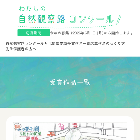
応募期間
今年の募集は2026年6月1日 (月)から開始します。
自然観察路コンクールとは
応募要項
受賞作品一覧
応募作品のつくり方
先生保護者の方へ
受賞作品一覧