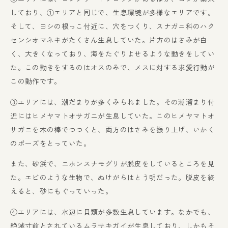
しており、①エリアと同じで、生息環境が多様なエリアです。
そして、ヨシの根っこ付近に、穴をつくり、スナガニ科のハク
センシオマネキがたくさん生息していた。片方のはさみが白
く、大きくなっており、海をたぐりよせるような動きをしてい
た。この動きをするのはオスのみで、メスに対する求愛行動が
この動作です。
③エリアには、潮だまりが多くみられました。その潮溜まり付
近にはヒメヤマトオサガニが生息していた。このヒメヤマトオ
サガニを木の棒でつつくと、両方のはさみを振り上げ、いかく
のポーズをとっていた。
また、砂浜で、ニホンスナモグリが脱皮をしているところを見
た。エビのような生物で、ぬけがらはとう明だった。脱皮を終
えると、砂にもぐっていった。
④エリアには、水辺に貝類が多数生息しています。なかでも、
絶滅寸前とされているムラサキガイが生息しており、しかもそ