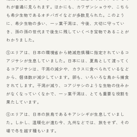
れが普通に見られます。ほかにも、カワザンショウや、こちら
も希少生物であるオチバガイなどが多数見られた。このよう
に、希少生物の多い、一ッ葉干潟は、今後、大切に守ってい
き、孫の孫の世代まで後生に残していくべき宝物であることが
わかりました。
⑤エリアは、日本の環境省から絶滅危惧種に指定されているコ
アジサシが生息していました。日本には、夏鳥として渡ってく
るコアジサシは、干潟の減少や、カラスに食べられているなど
から、個体数が減少しています。卵も、いろいろな鳥から捕食
されてします。干潟が減り、コアジサシのような生物の住みか
がなくなっていくなかで、一ッ葉干潟は、とても重要な役割を
果たしています。
⑥エリアは、日本の旅鳥であるキアシシギが生息していまし
た。しかし、温暖化が進む今、九州などでは、旅をせず、その
場で冬を越す種もいます。