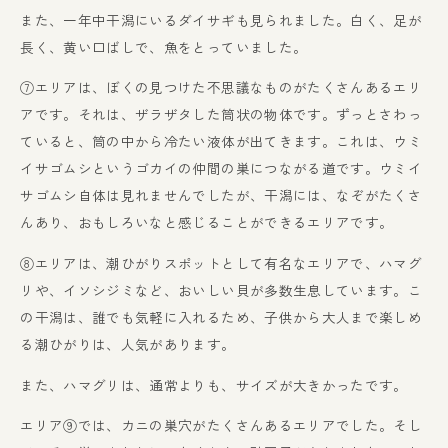
また、一年中干潟にいるダイサギも見られました。白く、足が
長く、黄い口ばしで、魚をとっていました。
⑦エリアは、ぼくの見つけた不思議なものがたくさんあるエリ
アです。それは、ザラザタした筒状の物体です。ずっとさわっ
ていると、筒の中から冷たい液体が出てきます。これは、ウミ
イサゴムシというゴカイの仲間の巣につながる道です。ウミイ
サゴムシ自体は見れませんでしたが、干潟には、なぞがたくさ
んあり、おもしろいなと感じることができるエリアです。
⑧エリアは、潮ひがりスポットとして有名なエリアで、ハマグ
リや、イソシジミなど、おいしい貝が多数生息しています。こ
の干潟は、誰でも気軽に入れるため、子供から大人まで楽しめ
る潮ひがりは、人気があります。
また、ハマグリは、通常よりも、サイズが大きかったです。
エリア⑨では、カニの巣穴がたくさんあるエリアでした。そし