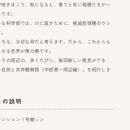
が咲きほこり、秋になると、香りと共に稲穂たちが一
いです。
いる科学部では、川に返すために、絶滅危惧種のウシ
す。
たちも、大切な命だと考えます。だから、これからも
らせる世界が僕の夢です。
らその周辺の、歩くたびに、毎回新しい発見ができ
い自然と共存観察路（中部第一周辺編）」を紹介しま
との説明
マンション１号館～＞