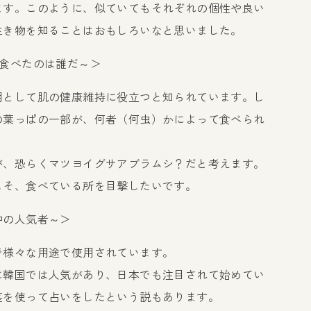
ます。このように、似ていてもそれぞれの個性や良い
生き物を知ることはおもしろいなと思いました。
~食べたのは誰だ～＞
用として肌の健康維持に役立つと知られています。し
の葉っぱの一部が、何者（何虫）かによって食べられ
が、恐らくマツヨイグサアブラムシ？だと考えます。
こそ、食べている所を目撃したいです。
中の人気者～＞
で様々な用途で使用されています。
に韓国では人気があり、日本でも注目されて始めてい
茎を使って占いをしたという説もあります。