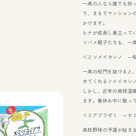
一高の人なら誰でも知
り、まるでマンション
かけます。
ヒナが成長し巣立って
ツバメ親子たちも、一
＜２ソメイヨシノ ～
一高の校門を抜けると
せてくれるソメイヨシ
しかし、近年の地球温
ます。春休み中に散っ
＜３アブラゼミ ～セ
高校野球の予選が始ま