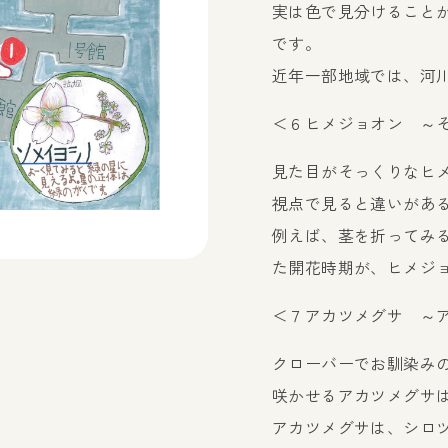
実は色で見分けること
です。
近年一部地域では、河
＜６ヒメジョオン ～
見た目がそっくりなヒ
視点で見ると違いがあ
例えば、茎を折ってみ
た開花時期が、ヒメジ
＜７アカツメグサ ～
クローバーでお馴染み
咲かせるアカツメグサ
アカツメグサは、シロ