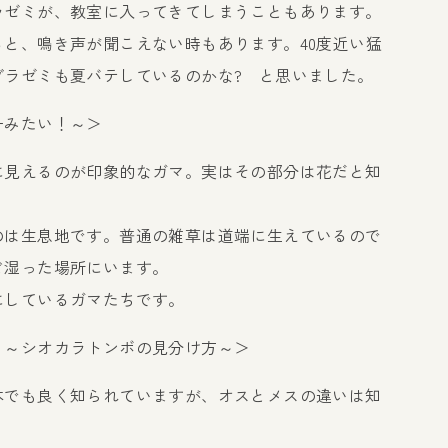
ラゼミが、教室に入ってきてしまうこともあります。
と、鳴き声が聞こえない時もあります。40度近い猛
ブラゼミも夏バテしているのかな? と思いました。
ーみたい！～＞
に見えるのが印象的なガマ。実はその部分は花だと知
のは生息地です。普通の雑草は道端に生えているので
ど湿った場所にいます。
にしているガマたちです。
 ～シオカラトンボの見分け方～＞
本でも良く知られていますが、オスとメスの違いは知