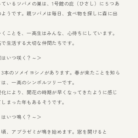
っているツバメの巣は、1号館の庇（ひさし）に５つあ
のようです。親ツバメは毎日、食べ物を探しに森に出
いくことを、一高生はみんな、心待ちにしています。
高で生活する大切な仲間たちです。
桜はいつ咲く？～＞
、3本のソメイヨシノがあります。春が来たことを知ら
ノは、一高のシンボルツリーです。
暖化により、開花の時期が早くなってきたように感じ
てしまった年もあるそうです。
ミはいつ鳴く？～＞
る頃、アブラゼミが鳴き始めます。窓を開けると