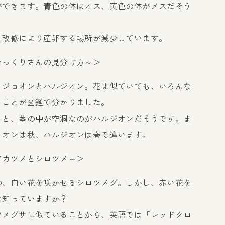
ができます。青色の体はオス、黄色の体がメスだそう
川改修により産卵する場所が減少しています。
そっくりさんの見分け方～＞
メジョオンとハルジオン。花は似ていても、いろんな
ることが図鑑で分かりました。
ると、茎の中が空洞なのがハルジオンだそうです。ま
ョオンは秋、ハルジオンは春で違います。
アカツメとシロツメ～＞
の、白い花を咲かせるシロツメグ。しかし、赤い花を
は知っていますか？
ツメグサに似ていることから、英語では「レッドクロ