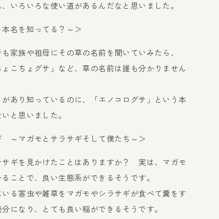
も、いろいろな使い道があるんだなと思いました。
～本名を知ってる？～＞
でも家族や祖母にその草の名前を聞いていみたら、
ちょこちょグサ」など、草の名前は誰も分かりません
とがあり知っているのに、「エノコログサ」という本
ないと思いました。
ギ ～マガモとサラサギそして僕たち～＞
ラサギを見かけたことはありますか？ 実は、マガモ
いることで、良い生態系ができるそうです。
にいる害虫や雑草をマガモやシラサギが食べて糞をす
養分になり、とても良い稲ができるそうです。