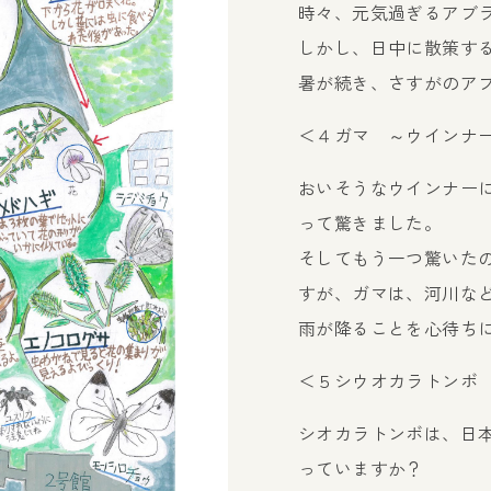
時々、元気過ぎるアブ
しかし、日中に散策する
暑が続き、さすがのア
＜４ガマ ～ウインナ
おいそうなウインナー
って驚きました。
そしてもう一つ驚いた
すが、ガマは、河川な
雨が降ることを心待ち
＜５シウオカラトンボ
シオカラトンボは、日
っていますか？