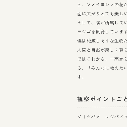
と、ソメイヨシノの花
面に広がりとても美し
そして、僕が所属して
モツゴを飼育していま
僕は絶滅しそうな生物
人間と自然が楽しく暮
ではこれから、一高か
る、「みんなに教えた
す。
観察ポイントご
＜１ツバメ ～ツバメ