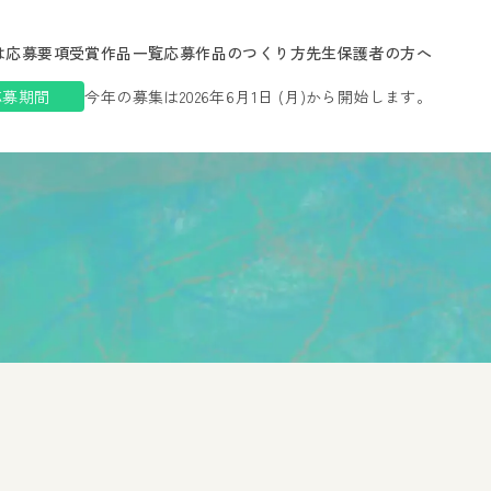
は
応募要項
受賞作品一覧
応募作品のつくり方
先生保護者の方へ
応募期間
今年の募集は2026年6月1日 (月)から開始します。