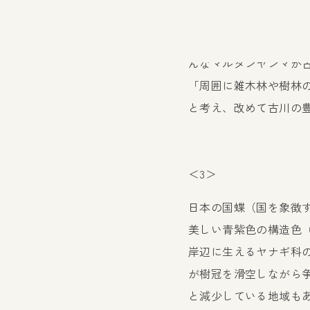
が、飛行速度が遅く高
本種は、広島市内では
んなマルタンヤンマが
「周囲に雑木林や樹林
と考え、改めて古川の
＜3＞
日本の国蝶（国を象徴
美しい青紫色の構造色
岸辺に生えるヤナギ科
が樹冠を滑空しながら
と減少している地域も