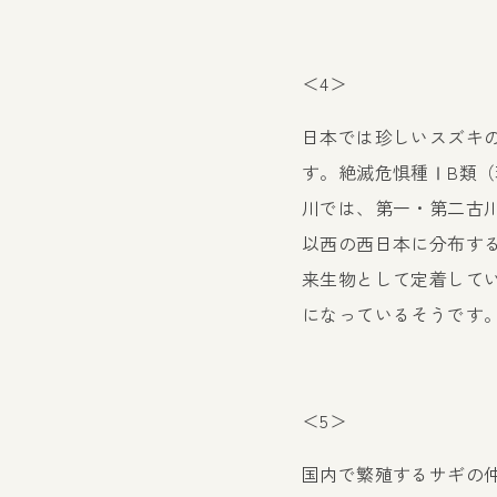
＜4＞
日本では珍しいスズキ
す。絶滅危惧種ⅠB類（
川では、第一・第二古
以西の西日本に分布す
来生物として定着して
になっているそうです
＜5＞
国内で繁殖するサギの