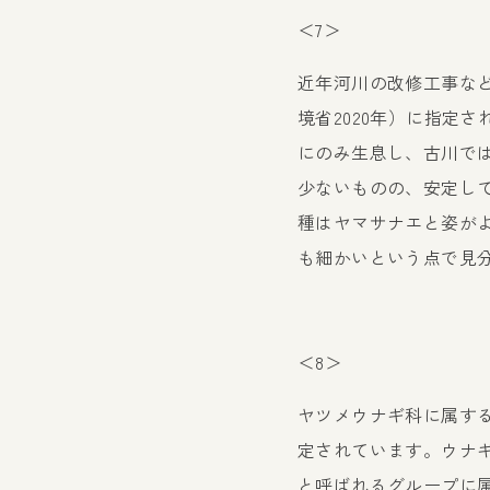
＜7＞
近年河川の改修工事な
境省2020年）に指定
にのみ生息し、古川で
少ないものの、安定し
種はヤマサナエと姿が
も細かいという点で見
＜8＞
ヤツメウナギ科に属する
定されています。ウナ
と呼ばれるグループに