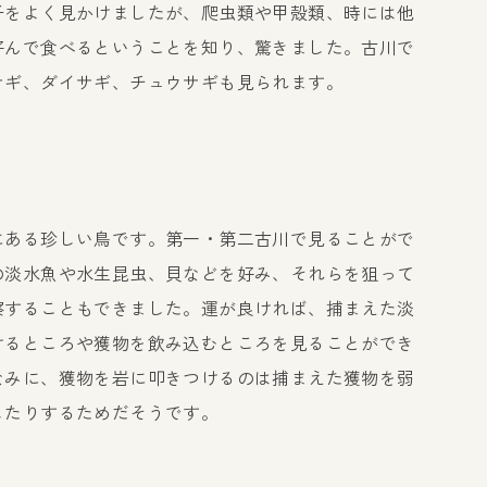
子をよく見かけましたが、爬虫類や甲殻類、時には他
好んで食べるということを知り、驚きました。古川で
サギ、ダイサギ、チュウサギも見られます。
にある珍しい鳥です。第一・第二古川で見ることがで
の淡水魚や水生昆虫、貝などを好み、それらを狙って
察することもできました。運が良ければ、捕まえた淡
けるところや獲物を飲み込むところを見ることができ
なみに、獲物を岩に叩きつけるのは捕まえた獲物を弱
したりするためだそうです。