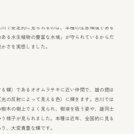
度が低いため観察しやすいことが分かりました。また
個体数が極めて少なく、特に雄の観察は困難です。そ
古川で安定的に見られるのは、本種の生息環境である
のある水生植物の豊富な水域」が守られているからだ
豊かさを実感しました。
する蝶）であるオオムラサキに近い仲間で、雄の翅は
（光の反射によって見える色）に輝きます。古川では
の樹木の樹上でよく見られ、樹液を吸う姿や、雄同士
争う様子が見られました。本種は近年、全国的に見る
あり、大変貴重な蝶です。