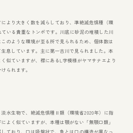
どにより大きく数を減らしており、準絶滅危惧種（環
されている貴重なトンボです。川底に砂泥の堆積した川
はこのような環境が至る所で見られるため、個体数は
て生息しています。主に第一古川で見られました。本
よく似ていますが、襟にあるL字模様がヤマサナエより
分けられます。
淡水生物で、絶滅危惧種Ⅱ類（環境省2020年）に指
ギによく似ていますが、本種は顎がない「無顎口類」
属しており、口は吸盤状で、魚とは口の構造が異なっ