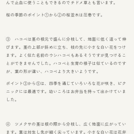
んで止血に使うこともできるのでチドメ草とも言います。
桜の季節のポイント①から②の桜並木は圧巻です。
③ ハコベは茎の根元で盛んに分枝して、地面に低く這って伸
びます。茎の上部が斜めに立ち、枝の先に小さな白い花をつけ
ます。よく似た名前のウシハコベもあるそうですが見つけるこ
とができませんでした。ハコベと生育の様子は似ているのです
が、葉の形が違い、ハコベより大きいようです。
ポイント③から⑤は、四季を通じていろいろな花が咲き、ピク
ニックには最適です。幼いころはお弁当を持って出かけていま
した。
④ ツメクサの茎は根の際から分枝し、広く地面に広がってい
ます。葉は対生し先が細く尖っています。小さな白い花は花弁