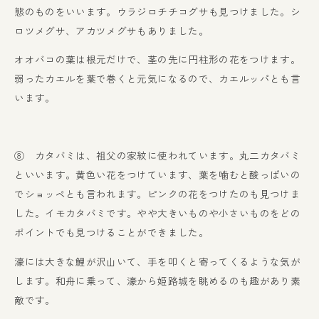
態のものをいいます。ウラジロチチコグサも見つけました。シ
ロツメグサ、アカツメグサもありました。
オオバコの葉は根元だけで、茎の先に円柱形の花をつけます。
弱ったカエルを葉で巻くと元気になるので、カエルッパとも言
います。
⑧ カタバミは、祖父の家紋に使われています。丸二カタバミ
といいます。黄色い花をつけています、葉を噛むと酸っぱいの
でショッペとも言われます。ピンクの花をつけたのも見つけま
した。イモカタバミです。やや大きいものや小さいものをどの
ポイントでも見つけることができました。
濠には大きな鯉が沢山いて、手を叩くと寄ってくるような気が
します。和舟に乗って、濠から姫路城を眺めるのも趣があり素
敵です。