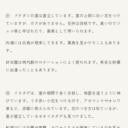
⑨ ドクダミの茎は直立しています。茎の上部に白い花をつけ
ていますが、ガクがありません。花弁は四枚です。臭いのでジ
ャコ草と呼ばれたり、薬草として用いられます。
内壕には白鳥が飛来してきます。黒鳥を見かけたこともありま
す。
好古園は時代劇のロケーションによく使われます。有名な俳優
に出逢ったこともあります。
⑩ イヌタデは、茎の根際で多く分枝し、地面を這うように伸
びています。うす赤い小花をつけるので、アカマンマやオコワ
草など、赤飯に例えられています。花のつき方は似ているが、
茎が直立しているオオイヌタデも見つけました。
船場川には白鷺や青鷺、カワセミなどが飛来しているのを見か