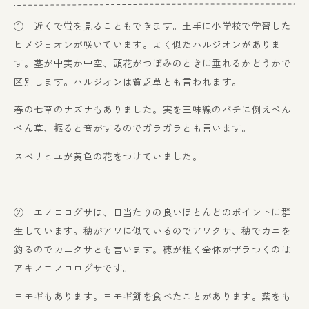
① 近くで蛍を見ることもできます。土手に小学校で学習した
ヒメジョオンが咲いています。よく似たハルジオンがありま
す。茎が中実か中空、頭花がつぼみのときに垂れるかどうかで
区別します。ハルジオンは貧乏草とも言われます。
春の七草のナズナもありました。実を三味線のバチに例えぺん
ぺん草、振ると音がするのでガラガラとも言います。
スベリヒユが黄色の花をつけていました。
② エノコログサは、日当たりの良いほとんどのポイントに群
生しています。穂がアワに似ているのでアワクサ、穂でカニを
釣るのでカニクサとも言います。穂が粗く全体がザラつくのは
アキノエノコログサです。
ヨモギもあります。ヨモギ餅を食べたことがあります。葉をも