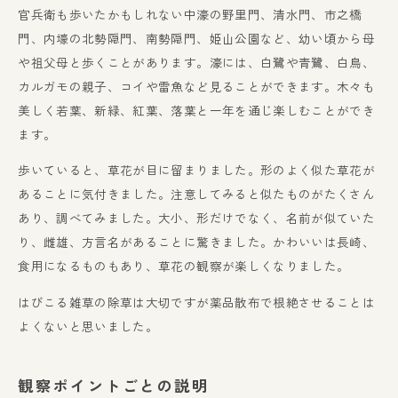
官兵衛も歩いたかもしれない中濠の野里門、清水門、市之橋
門、内壕の北勢隠門、南勢隠門、姫山公園など、幼い頃から母
や祖父母と歩くことがあります。濠には、白鷺や青鷺、白鳥、
カルガモの親子、コイや雷魚など見ることができます。木々も
美しく若葉、新緑、紅葉、落葉と一年を通じ楽しむことができ
ます。
歩いていると、草花が目に留まりました。形のよく似た草花が
あることに気付きました。注意してみると似たものがたくさん
あり、調べてみました。大小、形だけでなく、名前が似ていた
り、雌雄、方言名があることに驚きました。かわいいは長崎、
食用になるものもあり、草花の観察が楽しくなりました。
はびこる雑草の除草は大切ですが薬品散布で根絶させることは
よくないと思いました。
観察ポイントごとの説明