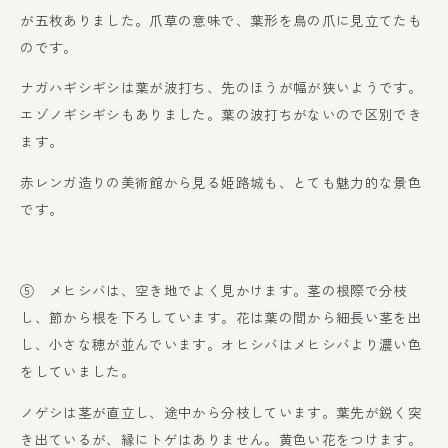
が五枚ありました。爪草の意味で、葉形を鳥の爪に見立てたも
のです。
ナガハギシギシは葉が波打ち、先のほうが幅が狭いようです。
エゾノギシギシもありました。葉の波打ちがないので区別でき
ます。
赤レンガ造りの美術館から見る姫路城も、とても魅力的な景色
です。
⑤ メヒシバは、空き地でよく見かけます。茎の根際で分枝
し、節から根を下ろしています。花は葉の間から細長い茎を出
し、小さな穂が並んでいます。オヒシバはメヒシバより濃い色
をしていました。
ノゲシは茎が直立し、途中から分枝しています。葉先が鋭く突
き出ているが、縁にトゲはありません。黄色い花をつけます。