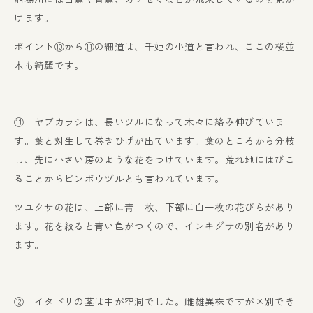
けます。
ポイント⑩から⑪の細道は、千姫の小道と言われ、ここの桜並
木も綺麗です。
⑪ ヤブカラシは、長いツルになって木々に絡み伸びていま
す。葉と対生して巻きひげが出ています。葉のところから分枝
し、先に小さい房のような花をつけています。荒れ地にはびこ
ることからビンボウヅルとも言われています。
ツユクサの花は、上部に青二枚、下部に白一枚の花びらがあり
ます。花を絞ると青い色がつくので、インキグサの別名があり
ます。
⑫ イタドリの茎は中が空洞でした。雌雄異株ですが区別でき