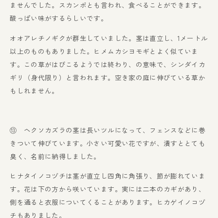
ませんでした。スカンポとも言われ、食べることができます。
酸っぱい味がするらしいです。
オオアレチノギクが群生していました。茎は直立し、1メートル
以上のものもありました。ヒメムカシヨモギとよく似ていま
す。この草がはびこるようでは終わり、の意味で、シンダイカ
ギリ（身代限り）と言われます。空き家の庭に伸びている草か
もしれません。
⑬ ヘクソカズラの茎は長いツルになって、フェンスなどに巻
きついて伸びています。小さい可愛い花ですが、潰すととても
臭く、名前に納得しました。
ヒナタイノコヅチは茎が直立し四角に角張り、節が膨れていま
す。花は下の方から咲いています。実には二本のカギがあり、
側を通ると衣服についてくることがあります。ヒカゲイノコヅ
チもありました。