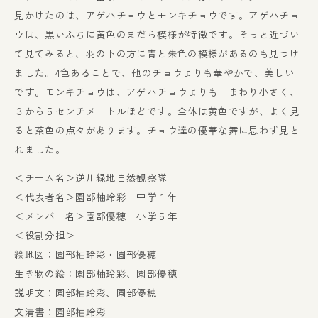
見かけたのは、アゲハチョウとモンキチョウです。アゲハチョ
ウは、黒いふちに黄色のまだら模様が特徴です。そっと近づい
て見てみると、羽の下の方に青と朱色の模様があるのも見つけ
ました。4色あることで、他のチョウよりも華やかで、美しい
です。モンキチョウは、アゲハチョウよりも一まわり小さく、
３から５センチメートルほどです。全体は黄色ですが、よく見
ると茶色の点々があります。チョウ達の優華な舞に思わず見と
れました。
＜チーム名＞逆川緑地自然観察隊
＜代表者名＞園部柚玲彩 中学１年
＜メンバー名＞園部優穂 小学５年
＜役割分担＞
絵地図：園部柚玲彩・園部優穂
生き物の絵：園部柚玲彩、園部優穂
説明文：園部柚玲彩、園部優穂
文清書：園部柚玲彩