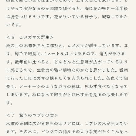
茶色で新しい実ではなかったので、去年の実だと思います。ど
うやって実がなるのか図鑑で調べると、春に花が咲き一年半後
に身をつけるそうです。花が咲いている様子も、観察してみた
いです。
＜６ ヒメガマの群生＞
池の上の木道をさらに進むと、ヒメガマが群生しています。葉
は、緑色で細長く、1メートル以上はあるので、迫力がありま
す。数年前に比べると、どんどんと生息地が広がっているよう
に感じるので、生命力の強い植物なのかなと思いました。観察
に行った日にはガマの穂もたくさん見られました。茶色くて細
長く、ソーセージのようなガマの穂は、思わず食べたくなって
しまいます。秋になって綿毛がとび出す所を見るのも楽しみで
す。
＜７ 驚きのコブシの実＞
木道の東側に広がる芝生のエリアには、コブシの木が生えてい
ます。その木に、ピンク色の脳みそのような実がたくさんなっ