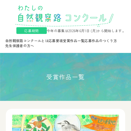
応募期間
今年の募集は2026年6月1日 (月)から開始します。
自然観察路コンクールとは
応募要項
受賞作品一覧
応募作品のつくり方
先生保護者の方へ
受賞作品一覧