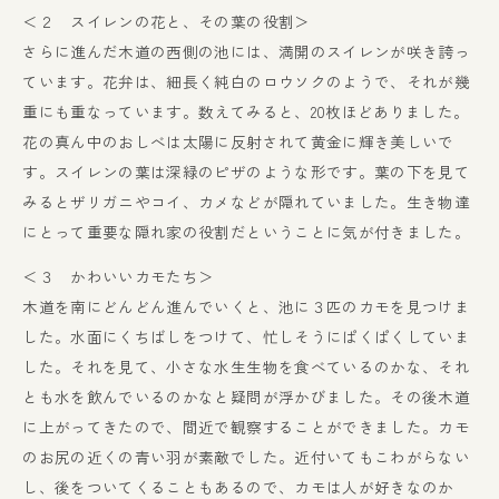
＜２ スイレンの花と、その葉の役割＞
さらに進んだ木道の西側の池には、満開のスイレンが咲き誇っ
ています。花弁は、細長く純白のロウソクのようで、それが幾
重にも重なっています。数えてみると、20枚ほどありました。
花の真ん中のおしべは太陽に反射されて黄金に輝き美しいで
す。スイレンの葉は深緑のピザのような形です。葉の下を見て
みるとザリガニやコイ、カメなどが隠れていました。生き物達
にとって重要な隠れ家の役割だということに気が付きました。
＜３ かわいいカモたち＞
木道を南にどんどん進んでいくと、池に３匹のカモを見つけま
した。水面にくちばしをつけて、忙しそうにぱくぱくしていま
した。それを見て、小さな水生生物を食べているのかな、それ
とも水を飲んでいるのかなと疑問が浮かびました。その後木道
に上がってきたので、間近で観察することができました。カモ
のお尻の近くの青い羽が素敵でした。近付いてもこわがらない
し、後をついてくることもあるので、カモは人が好きなのか