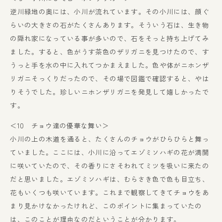
逆川緑地の奥には、小川が流れています。その小川には、顔ぐ
らいの大きさの石がたくさんあります。そういう石は、生き物
の隠れ家になっている事が多いので、石をそっと持ち上げてみ
ました。すると、色がうす茶色のザリガニを見つけたので、す
うっと手を水の中に入れてつかまえました。色や体がニホンザ
リガニそっくりだったので、その場で図鑑で確認すると、やは
りそうでした。珍しいニホンザリガニを発見して嬉しかったで
す。
＜10 チョウ達の優華な舞い＞
小川の上の木道を通ると、たくさんのチョウがひらひらと舞っ
ていました。ここには、小川に沿ってエゾミソハギの花が満開
に咲いていたので、その香りにさそわれてミツを吸いに来たの
だと思いました。エゾミソハギは、むらさき色で色も目立ち、
花もいくつも咲いています。これまで観察してきてチョウをあ
まり見かけなかったけれど、このポイントに集まっていたの
は、このことが理由なのだということが分かります。