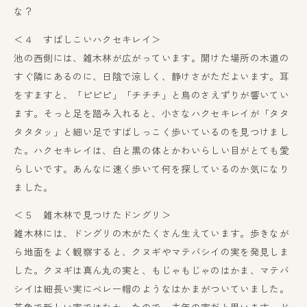
な？
＜４ すばしこいハクセキレイ＞
池の西側には、雑木林が広がっています。開けた場所の木道の
すぐ隣にあるのに、日陰で涼しく、静けさがただよいます。耳
をすますと、「ピピピ」「チチチ」と鳥のさえずりが響いてい
ます。そっと足を踏み入れると、小さなハクセキレイが「タタ
タタタッ」と細い足ですばしっこく歩いているのを見つけまし
た。ハクセキレイは、白と黒の体とかわいらしい目がとても愛
らしいです。あんなに速く歩いて何を探しているのか気になり
ました。
＜５ 雑木林で見つけたドングリ＞
雑木林には、ドングリの木がたくさん生えています。歩きなが
ら地面をよく観察すると、クヌギやマテバシイの実を発見しま
した。クヌギは真ん丸の実と、もじゃもじゃのはかま、マテバ
シイは細長い実にベレー帽のようなはかまがついていました。