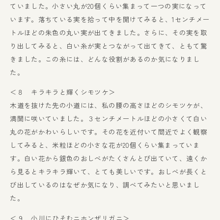
ていました。小さい丸が20個くらい集まって一つの実になって
います。落ちている実を拾って中を開けてみると、1センチメー
トルほどの朱色の丸い実が出てきました。さらに、その実を取
り出してみると、白い糸が実とつながって出てきて、ともて驚
きました。この糸には、どんな役割があるのか気になりまし
た。
＜８ キラキラと輝くシモツケ＞
木道を抜けた先の小道には、私の腰の高さほどのシモツケが、
満開に咲いていました。３センチメートルほどの小さくて白い
丸の花がかわいらしいです。その花を近付いて間近でよく観察
してみると、米粒ほどの小さな花が20個くらい集まっていま
す。白い花から銀色のおしべがたくさんとび出ていて、遠くか
ら見るとキラキラ輝いて、とても美しいです。おしべが長くと
び出しているのはなぜか気になり、調べてみたいと思いまし
た。
＜９ 小川にひそむニホンザリガニ＞