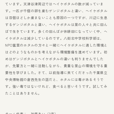
ています。天津谷津周辺ではヘイケボタルの数が減っていま
す。一匹が千個の卵を産むゲンジボタルと違い、ヘイケボタル
は百個ほどしか産まないことも原因の一つですが、川辺に生息
するゲンジボタルと違い、ヘイケボタルは里の人々と共に田ん
ぼで生きています。多くの田んぼが休耕田になっていく中、ヘ
イケボタルは減少しているのです。八街北中学校科学部は、
NPO富里のホタルの方々と一緒にヘイケボタルに適した環境と
はどのようなものかを考えながら環境整備を進めています。初
めはゲンジボタルとヘイケボタルの違いも判りませんでした
が、先輩方と一緒に活動しながら、貴重な里山の環境を守る重
要性を学びました。さて、以前指導に来てくださった千葉県立
中央博物館の倉西先生の話だと、ホタルには毒があるそうで
す。強い毒ではないけれど、食べると苦いそうです。試してみ
たことはありません。
チーム代表： 加藤あい（3年）