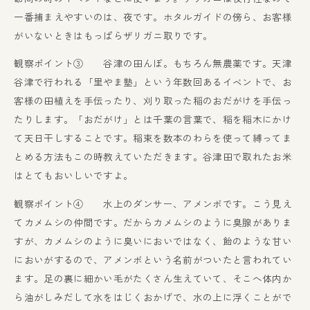
一番捕まえやすいのは、夜です。ホタルガイドの傍ら、お客様
がいないときはもっぱらザリガニ取りです。
観察ポイント③ 谷津の田んぼ。もちろん無農薬です。天津
谷津で行われる「里やま塾」という年数回あるイベントで、お
客様の田植えを手伝ったり、刈り取った稲のおだがけを手伝っ
たりします。「おだがけ」とは千葉の言葉で、稲を稲木にかけ
て天日干しすることです。稲束を数本のわらを使って縛ってま
とめる方法もこの時教えていただきます。谷津田で取れたお米
はとてもおいしいですよ。
観察ポイント④ 水上のダンサー、アメンボです。こう見え
てカメムシの仲間です。だからカメムシのように臭腺がありま
すが、カメムシのように臭いにおいではなく、飴のような甘い
においがするので、アメンボという名前がついたと言われてい
ます。足の裏に細かい毛がたくさん生えていて、そこへ体内か
ら油がしみだして水をはじくおかげで、水の上に浮くことがで