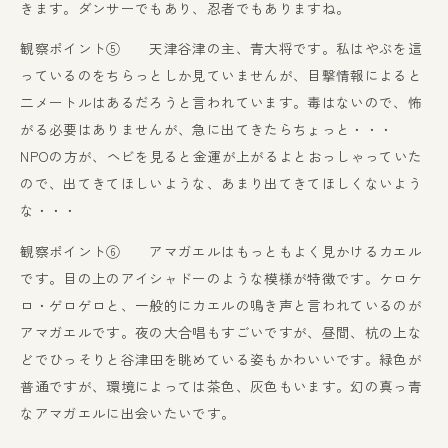
きます。ダンサーでもあり、忍者でもありますね。
観察ポイント⑤ 天津谷津の主、青大将です。私はやぶを這
っているのをちらっとしか見ていませんが、目撃情報によると
二メートルはあるだろうと言われています。毒はないので、怖
がる必要はありませんが、急に出てきたらちょっと・・・
NPOの方が、ヘビを見ると金運が上がるよとおっしゃっていた
ので、出てきてほしいような、あまり出てきてほしくないよう
な・・・
観察ポイント⑥ アマガエルはもっともよく見かけるカエル
です。目の上のアイシャドーのような模様が特徴です。ケロケ
ロ・ゲロゲロと、一般的にカエルの鳴き声と言われているのが
アマガエルです。夜の大合唱もすごいですが、昼間、杭の上な
どでひっそりと谷津田を眺めている姿もかわいいです。緑色が
普通ですが、環境によっては茶色、灰色もいます。幻の真っ青
なアマガエルに出会いたいです。