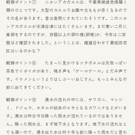
観察ポイント⑦ ニホンアカガエルは、千葉県絶滅危惧種Ⅰ
類のひとつです。大型のカエルでお腹や太ももが赤くなるので
その名があります。昔は食用にされていたそうです。このニホ
ンアカガエルが天津谷津にはたくさんいます。まだ寒い二月に
産卵をするのですが、百個以上の卵の塊(卵塊)が、今年は二百
個ほど確認されました。ということは、雌雄合わせて最低四百
匹はいるのかな？
観察ポイント⑧ たま～に見かけるツチガエルは灰色っぽい
茶色でイボイボがあり、鳴き声も「ゲーロゲーロ」とだみ声で
す。イケメンというよりはしぶーいおじさん。もっとみんなの
前に出てきてください。
観察ポイント⑨ 湧水の流れの中には、サワガニ、マシジ
ミ、ドジョウ、ホタルの幼虫のエサとなるカワニナなどがいま
す。湧水は昨日今日降った雨水が流れているのではありませ
ん。降った雨水は、まず地下水となります。地下水の流れはと
ても遅いので、湧き出た水は何十年も前に降った雨水だと言わ