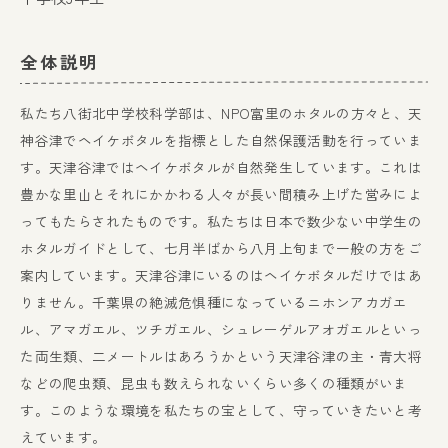
全体説明
私たち八街北中学校科学部は、NPO富里のホタルの方々と、天
神谷津でヘイケボタルを指標とした自然保護活動を行っていま
す。天津谷津ではヘイケボタルが自然発生しています。これは
豊かな里山とそれにかかわる人々が長い間積み上げた営みによ
ってもたらされたものです。私たちは日本で数少ない中学生の
ホタルガイドとして、七月半ばから八月上旬まで一般の方をご
案内しています。天津谷津にいるのはヘイケボタルだけではあ
りません。千葉県の絶滅危惧種になっているニホンアカガエ
ル、アマガエル、ツチガエル、シュレーゲルアオガエルといっ
た両生類、二メートルはあろうかという天津谷津の主・青大将
などの爬虫類、昆虫も数えられないくらい多くの種類がいま
す。このような環境を私たちの宝として、守っていきたいと考
えています。