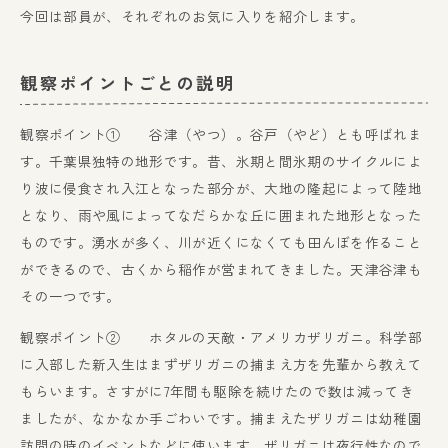
今回は部員が、それぞれのお気に入りを紹介します。
観察ポイントごとの説明
観察ポイント① 谷津（やつ）。谷戸（やど）とも呼ばれま
す。千葉県独特の地形です。昔、氷期と間氷期のサイクルによ
り波に侵食され入江となった部分が、大地の隆起によって陸地
となり、雨や風によってなだらかな丘に囲まれた地形となった
ものです。湧水が多く、川が近くになくても田んぼを作ること
ができるので、古くから稲作が営まれてきました。天津谷津も
その一つです。
観察ポイント② ホタルの天敵・アメリカザリガニ。科学部
に入部した新入生はまずザリガニの捕まえ方を先輩から教えて
もらいます。さすがに7年間も駆除を続けたので数は減ってき
ましたが、なかなか手ごわいです。捕まえたザリガニは幼稚園
訪問の時のイベントなどに使います。ザリガニは夜行性なので