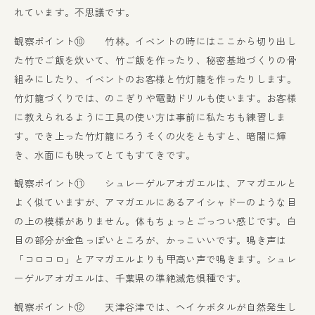
れています。不思議です。
観察ポイント⑩ 竹林。イベントの時にはここから切り出し
た竹でご飯を炊いて、竹ご飯を作ったり、秘密基地づくりの骨
組みにしたり、イベントのお客様と竹灯籠を作ったりします。
竹灯籠づくりでは、のこぎりや電動ドリルも使います。お客様
に教えられるように工具の使い方は事前に私たちも練習しま
す。でき上った竹灯籠にろうそくの火をともすと、暗闇に輝
き、水面にも映ってとてもすてきです。
観察ポイント⑪ シュレーゲルアオガエルは、アマガエルと
よく似ていますが、アマガエルにあるアイシャドーのような目
の上の模様がありません。体もちょっとごっつい感じです。白
目の部分が金色っぽいところが、かっこいいです。鳴き声は
「コロコロ」とアマガエルよりも甲高い声で鳴きます。シュレ
ーゲルアオガエルは、千葉県の準絶滅危惧種です。
観察ポイント⑫ 天津谷津では、ヘイケボタルが自然発生し