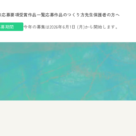
は
応募要項
受賞作品一覧
応募作品のつくり方
先生保護者の方へ
応募期間
今年の募集は2026年6月1日 (月)から開始します。