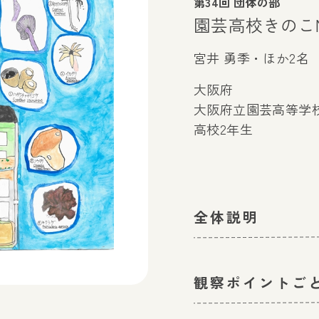
第34回 団体の部
園芸高校きのこ
宮井 勇季・ほか2名
大阪府
大阪府立園芸高等学校
高校2年生
全体説明
観察ポイントご