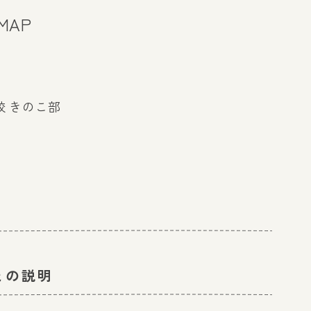
MAP
 きのこ部
との説明