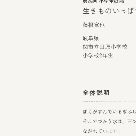
第26回 小学生の部
生きものいっぱ
藤根寛也
岐阜県
関市立田原小学校
小学校2年生
全体説明
ぼくがすんでいるぎふ
そこでつかう水は、三
ながれています。