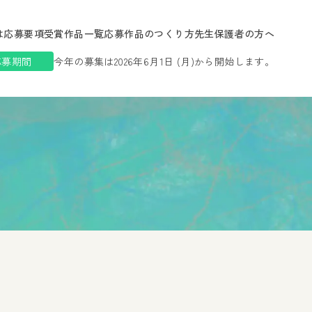
は
応募要項
受賞作品一覧
応募作品のつくり方
先生保護者の方へ
応募期間
今年の募集は2026年6月1日 (月)から開始します。