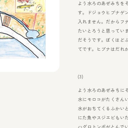
よう水ろのあぜみちを
す。ドジョウヒブナゲ
入れません。だからフ
たいとろうと思ってい
だそうです。ぼくはど
てです。ヒブナはだれ
(3)
よう水ろのあぜみちに
水にモロコがたくさん
水がおちてくるふかい
にた魚やスジエビもい
ハグロトンボがとんで