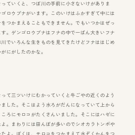
そっていくと、つぼ川の手前に小さないけがありま
ンゴロウブナがいます。このいけはふかすぎて中には
ナをつかまえることもできません。でもいつかはぜっ
ます。ゲンゴロウブナはフナの中で一ばん大きいフナ
ぶ川でいろんな生きものを見てきたけどフナははじめ
かがにがしたのかな。
そって三ツいけにむかっていくと牛ごやの近くのよう
いました。そこはよう水ろがだんになっていて上から
ところにモロコがたくさんいました。そこにはハゼに
たよ。まわりには田んぼが多いのでシオカラトンボや
いたよ。ぼくは、モロコをつかまえて水ぞくかんをつ