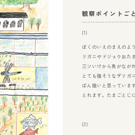
観察ポイントご
(1)
ぼくのいえのまえのよ
リガニやドジョウおた
三ツいけから魚がなが
とても強そうなザリガ
ばん強いと思っていま
とれます。たまごとじ
(2)