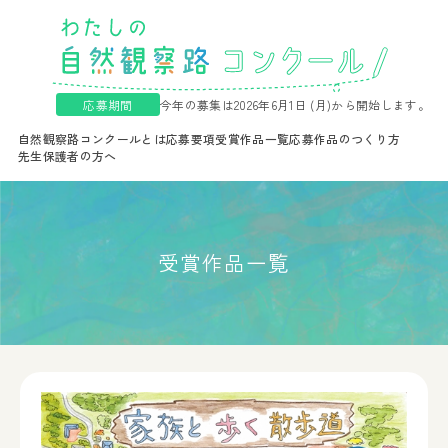
応募期間
今年の募集は2026年6月1日 (月)から開始します。
自然観察路コンクールとは
応募要項
受賞作品一覧
応募作品のつくり方
先生保護者の方へ
受賞作品一覧