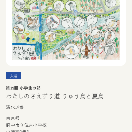
入選
第39回 小学生の部
わたしのさえずり道 りゅう鳥と夏鳥
清水玲菜
東京都
府中市立住吉小学校
小学校2年生