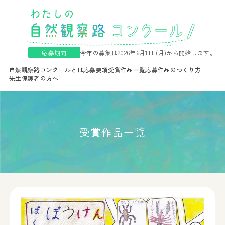
応募期間
今年の募集は2026年6月1日 (月)から開始します。
自然観察路コンクールとは
応募要項
受賞作品一覧
応募作品のつくり方
先生保護者の方へ
受賞作品一覧